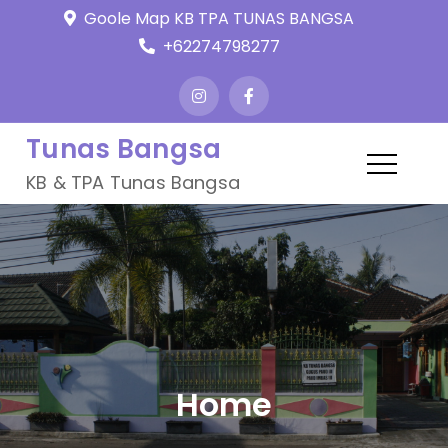
Skip
Goole Map KB TPA TUNAS BANGSA
to
+62274798277
content
Tunas Bangsa
KB & TPA Tunas Bangsa
Home