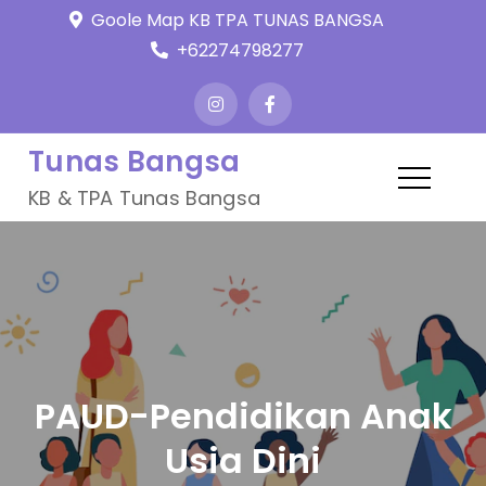
Skip
Goole Map KB TPA TUNAS BANGSA
to
+62274798277
content
Tunas Bangsa
KB & TPA Tunas Bangsa
PAUD-Pendidikan Anak
Usia Dini