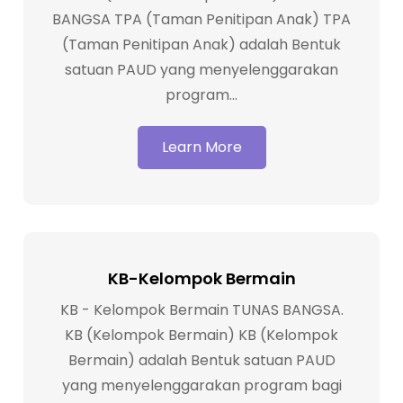
pendidikan Karakter dengan
BANGSA TPA (Taman Penitipan Anak) TPA
penerapan Kasih dan Disiplin yang
(Taman Penitipan Anak) adalah Bentuk
proporsional serta didukung sarana dan
satuan PAUD yang menyelenggarakan
prasarana yang kami miliki yaitu
program…
fasilitas fisik yang representatif dan
para pendidik yang dibekali ilmu
Learn More
perkembangan anak dan psikologi,
Kami Ciptakan suasana bermain…
Learn More
KB-Kelompok Bermain
KB - Kelompok Bermain TUNAS BANGSA.
KB (Kelompok Bermain) KB (Kelompok
Bermain) adalah Bentuk satuan PAUD
yang menyelenggarakan program bagi