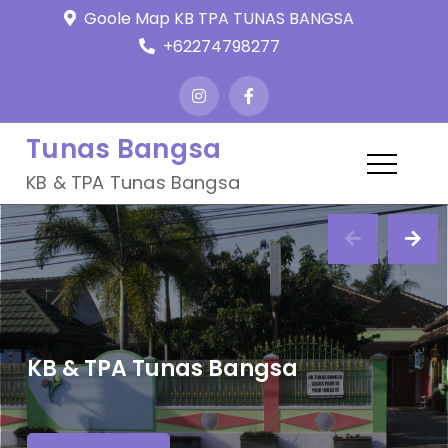
Skip
Goole Map KB TPA TUNAS BANGSA
to
+62274798277
content
Tunas Bangsa
KB & TPA Tunas Bangsa
KB & TPA Tunas Bangsa