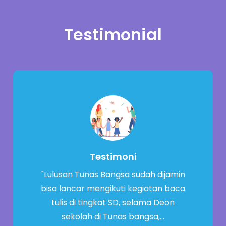
Testimonial
Testimoni
"Lulusan Tunas Bangsa sudah dijamin
bisa lancar mengikuti kegiatan baca
tulis di tingkat SD, selama Deon
sekolah di Tunas bangsa,…