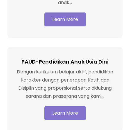
anak…
Learn More
Pendaftaran
PAUD-Pendidikan Anak Usia Dini
Pendaftaran Anak Didik KB/TK/DAY
CARE TUNAS BANGSA Membuka
Dengan kurikulum belajar aktif, pendidikan
Pendaftaran Calon Peserta Didik Baru
Karakter dengan penerapan Kasih dan
Program Day Care (Penitipan anak)
Disiplin yang proporsional serta didukung
usia 7 – 24 bulan Playgroup A usia 2 – 3
sarana dan prasarana yang kami…
tahun Playgroup B usia 3 – 4 tahun
Kindergarten A usia 4…
Learn More
Learn More