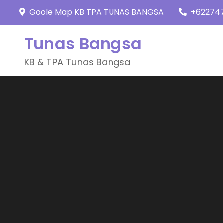
Skip
Goole Map KB TPA TUNAS BANGSA
+62274
to
content
Tunas Bangsa
KB & TPA Tunas Bangsa